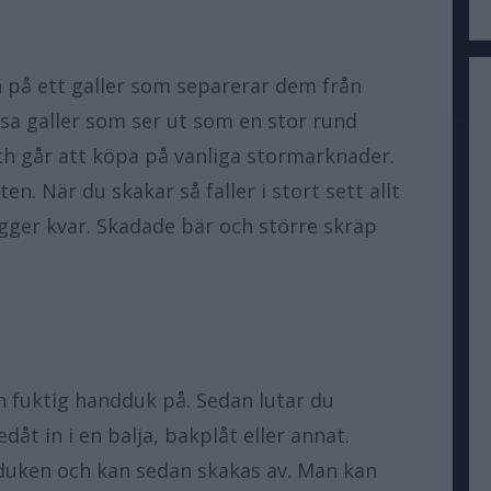
n på ett galler som separerar dem från
ssa galler som ser ut som en stor rund
ch går att köpa på vanliga stormarknader.
n. När du skakar så faller i stort sett allt
gger kvar. Skadade bär och större skräp
en fuktig handduk på. Sedan lutar du
dåt in i en balja, bakplåt eller annat.
uken och kan sedan skakas av. Man kan