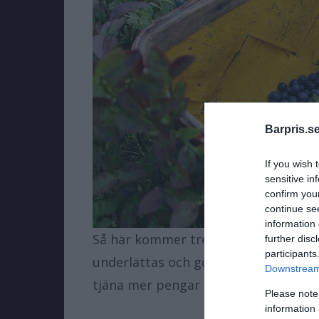
Barpris.se
If you wish 
sensitive in
confirm you
continue se
information 
Så här kommer tre bra tips från
M.B
further disc
participants
underlättas och göra snabbare så at
Downstream 
tjäna mer pengar på bärplockningen
Please note
information 