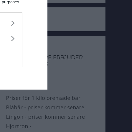
ed purposes
BÄRPISER SOM
BÄRUPPKÖPARE ERBJUDER
FÖR SKOGSBÄR
SÄSSONGEN
Priser för 1 kilo orensade bär
Blåbär - priser kommer senare
Lingon - priser kommer senare
Hjortron -