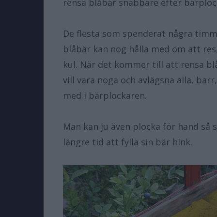
rensa blåbär snabbare efter bärploc
De flesta som spenderat några timm
blåbär kan nog hålla med om att res
kul. När det kommer till att rensa b
vill vara noga och avlägsna alla, bar
med i bärplockaren.
Man kan ju även plocka för hand så 
längre tid att fylla sin bär hink.