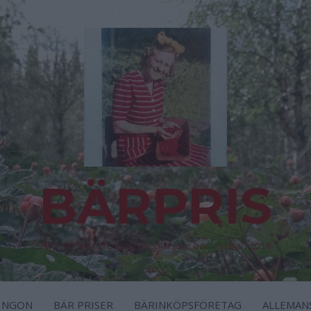
BÄRPRIS
Nyheter om skogens populäraste bär – sedan 2016
INGON
BÄR PRISER
BÄRINKÖPSFÖRETAG
ALLEMAN