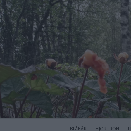
BLÅBÄR
HJORTRON
L