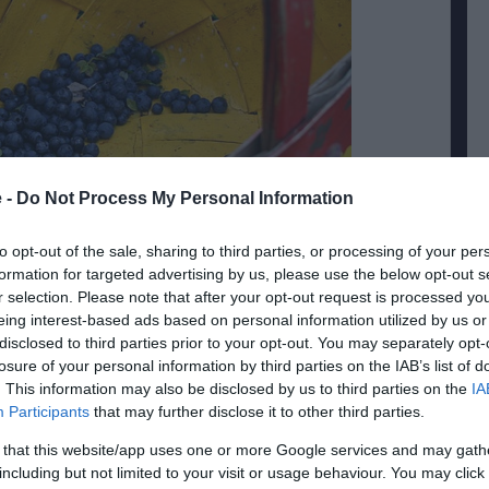
 -
Do Not Process My Personal Information
to opt-out of the sale, sharing to third parties, or processing of your per
formation for targeted advertising by us, please use the below opt-out s
r selection. Please note that after your opt-out request is processed y
eing interest-based ads based on personal information utilized by us or
disclosed to third parties prior to your opt-out. You may separately opt-
romans artikel
hur resningen kan
losure of your personal information by third parties on the IAB’s list of
. This information may also be disclosed by us to third parties on the
IA
t du kan plocka större mängder bär och
Participants
that may further disclose it to other third parties.
.
 that this website/app uses one or more Google services and may gath
including but not limited to your visit or usage behaviour. You may click 