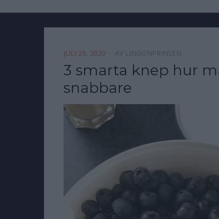
JULI 29, 2020
AV
LINGONPRINSEN
3 smarta knep hur m
snabbare