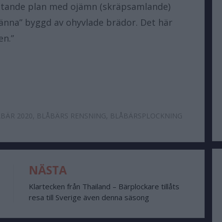
lutande plan med ojämn (skräpsamlande)
”ränna” byggd av ohyvlade brädor. Det här
en.”
BÄR 2020
,
BLÅBÄRS RENSNING
,
BLÅBÄRSPLOCKNING
NÄSTA
Klartecken från Thailand – Bärplockare tillåts
resa till Sverige även denna säsong