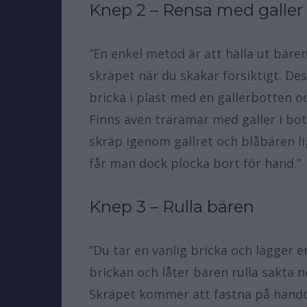
Knep 2 – Rensa med galler
”En enkel metod är att hälla ut bäre
skräpet när du skakar försiktigt. De
bricka i plast med en gallerbotten o
Finns även träramar med galler i botte
skräp igenom gallret och blåbären li
får man dock plocka bort för hand.”
Knep 3 – Rulla bären
”Du tar en vanlig bricka och lägger 
brickan och låter bären rulla sakta ne
Skräpet kommer att fastna på handd