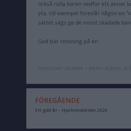
också rulla bären nedför ett annat 
yta, till exempel föreslår någon en 
sättet sägs ge de minst skadade bär
God bär rensning på er!
PUBLICERAT I
BLÅBÄR
MÄRKT
BLÅBÄR
,
BLÅ
FÖREGÅENDE
Ett guld år! – Hjortronskörden 2020