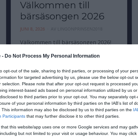
Välkommen till
bärsäsongen 2026
JUNI 8, 2026
AV
LINGONPRINSEN2018
Välkommen till bärsäsongen 2026!
Efter en lång och mörk vinter är
 -
Do Not Process My Personal Information
sommaren äntligen tillbaka! Snart
börjar en ny bärsäsong i skogarna
to opt-out of the sale, sharing to third parties, or processing of your per
formation for targeted advertising by us, please use the below opt-out s
och just nu pågår blomningen för
r selection. Please note that after your opt-out request is processed y
eing interest-based ads based on personal information utilized by us or
fullt här uppe…
disclosed to third parties prior to your opt-out. You may separately opt-
losure of your personal information by third parties on the IAB’s list of
. This information may also be disclosed by us to third parties on the
IA
LÄS MER
Participants
that may further disclose it to other third parties.
 that this website/app uses one or more Google services and may gath
including but not limited to your visit or usage behaviour. You may click 