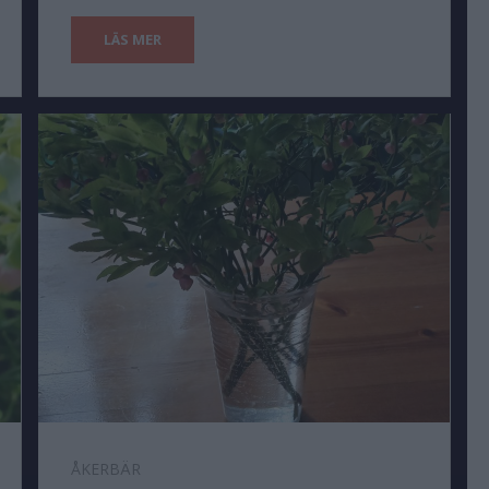
LÄS MER
ÅKERBÄR