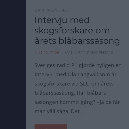
BÄRPROGNOSER
Intervju med
skogsforskare om
årets blåbärssäsong
JULI 22, 2026
AV
LINGONPRINSEN2018
Sveriges radio P1 gjorde nyligen en
intervju med Ola Langvall som är
skogsforskare vid SLU om årets
blåbärssäsäong. Har blåbärs
säsongen kommit gång? –Ja de får
man väll säga. Det…