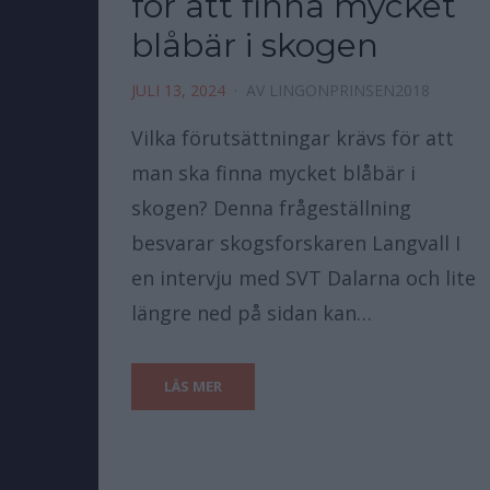
för att finna mycket
blåbär i skogen
JULI 13, 2024
AV
LINGONPRINSEN2018
Vilka förutsättningar krävs för att
man ska finna mycket blåbär i
skogen? Denna frågeställning
besvarar skogsforskaren Langvall I
en intervju med SVT Dalarna och lite
längre ned på sidan kan…
LÄS MER