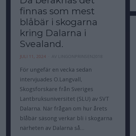
Då beräknas det
finnas som mest
blåbär i skogarna
kring Dalarna i
Svealand.
JULI 11, 2024
AV
LINGONPRINSEN2018
För ungefär en vecka sedan
intervjuades O.Langvall,
Skogsforskare från Sveriges
Lantbruksuniversitet (SLU) av SVT
Dalarna. När frågan om hur årets
blåbär säsong verkar bli i skogarna
närheten av Dalarna så…