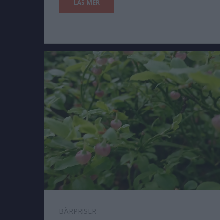
LÄS MER
BÄRPRISER