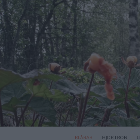
BLÅBÄR
HJORTRON
L