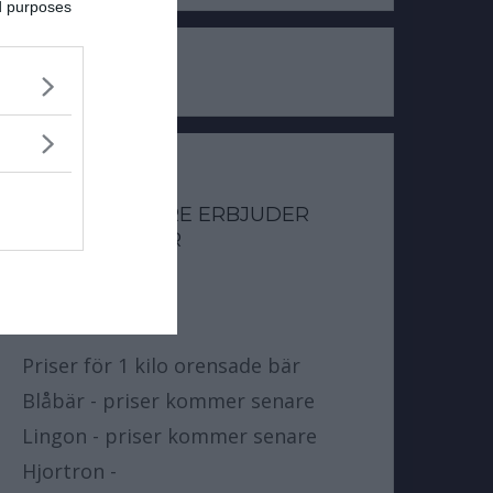
ed purposes
BÄRPISER SOM
BÄRUPPKÖPARE ERBJUDER
FÖR SKOGSBÄR
SÄSSONGEN
Priser för 1 kilo orensade bär
Blåbär - priser kommer senare
Lingon - priser kommer senare
Hjortron -