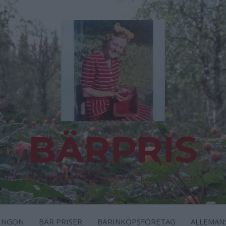
BÄRPRIS
Nyheter om skogens populäraste bär – sedan 2016
INGON
BÄR PRISER
BÄRINKÖPSFÖRETAG
ALLEMAN