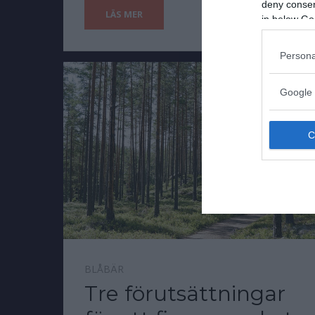
deny consent
LÄS MER
in below Go
Persona
Google 
BLÅBÄR
Tre förutsättningar