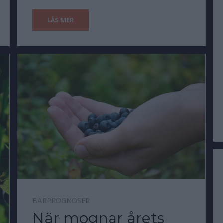
LÄS MER
BÄRPROGNOSER
När mognar årets